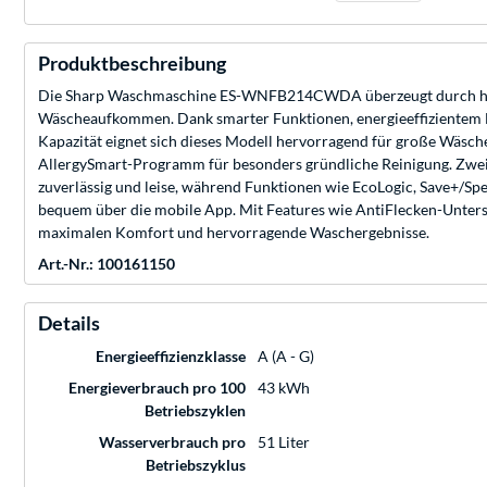
Produktbeschreibung
Die Sharp Waschmaschine ES-WNFB214CWDA überzeugt durch hohe E
Wäscheaufkommen. Dank smarter Funktionen, energieeffizientem B
Kapazität eignet sich dieses Modell hervorragend für große Wäsc
AllergySmart-Programm für besonders gründliche Reinigung. Zwei S
zuverlässig und leise, während Funktionen wie EcoLogic, Save+/Sp
bequem über die mobile App. Mit Features wie AntiFlecken-Unter
maximalen Komfort und hervorragende Waschergebnisse.
Art.-Nr.: 100161150
Details
Energieeffizienzklasse
A (A - G)
Energieverbrauch pro 100
43 kWh
Betriebszyklen
Wasserverbrauch pro
51 Liter
Betriebszyklus