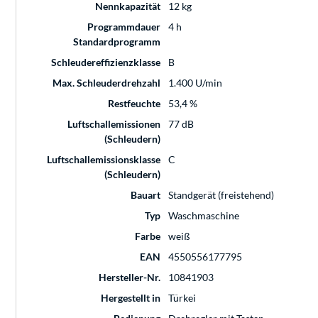
Nennkapazität
12 kg
Programmdauer
4 h
Standardprogramm
Schleudereffizienzklasse
B
Max. Schleuderdrehzahl
1.400 U/min
Restfeuchte
53,4 %
Luftschallemissionen
77 dB
(Schleudern)
Luftschallemissionsklasse
C
(Schleudern)
Bauart
Standgerät (freistehend)
Typ
Waschmaschine
Farbe
weiß
EAN
4550556177795
Hersteller-Nr.
10841903
Hergestellt in
Türkei