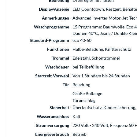
Bedienung
Drehregler mit Tasten
Display/Anzeige
LED Countdown, Restzeit, Behälter
Anmerkungen
Advanced Inverter Motor, Jet-Tec
Waschprogramme
15 Programme: Baumwolle, Eco 40
Daunen 40°C, Jeans / Dunkle Kleidu
Standard-Programm
eco 40-60
Funktionen
Halbe-Beladung, Knitterschutz
Trommel
Edelstahl, Schontrommel
Waschdauer
bei Teilbefüllung
Startzeit-Vorwahl
Von 1 Stunde/n bis 24 Stunden
Tür
Beladung
Größe Bullauge
Türanschlag
Sicherheit
Überlaufschutz, Kindersicherung
Wasseranschluss
Kalt
Stromversorgung
220 Volt - 240 Volt, Frequenz 50 
Energieverbrauch
Betrieb