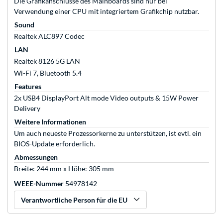
Die Grafikanschlüsse des Mainboards sind nur bei
Verwendung einer CPU mit integriertem Grafikchip nutzbar.
Sound
Realtek ALC897 Codec
LAN
Realtek 8126 5G LAN
Wi-Fi 7, Bluetooth 5.4
Features
2x USB4 DisplayPort Alt mode Video outputs & 15W Power
Delivery
Weitere Informationen
Um auch neueste Prozessorkerne zu unterstützen, ist evtl. ein
BIOS-Update erforderlich.
Abmessungen
Breite: 244 mm x Höhe: 305 mm
WEEE-Nummer
54978142
Verantwortliche Person für die EU