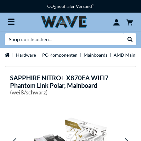
1
CO
neutraler Versand
2
Suche
Suche
Startseite
Hardware
PC-Komponenten
Mainboards
AMD Mainbo
SAPPHIRE
NITRO+ X870EA WIFI7
Phantom Link Polar, Mainboard
(weiß/schwarz)