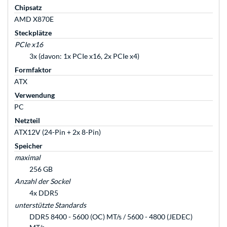
Chipsatz
AMD X870E
Steckplätze
PCIe x16
3x (davon: 1x PCIe x16, 2x PCIe x4)
Formfaktor
ATX
Verwendung
PC
Netzteil
ATX12V (24-Pin + 2x 8-Pin)
Speicher
maximal
256 GB
Anzahl der Sockel
4x DDR5
unterstützte Standards
DDR5 8400 - 5600 (OC) MT/s / 5600 - 4800 (JEDEC)