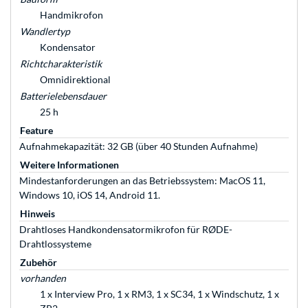
Handmikrofon
Wandlertyp
Kondensator
Richtcharakteristik
Omnidirektional
Batterielebensdauer
25 h
Feature
Aufnahmekapazität: 32 GB (über 40 Stunden Aufnahme)
Weitere Informationen
Mindestanforderungen an das Betriebssystem: MacOS 11,
Windows 10, iOS 14, Android 11.
Hinweis
Drahtloses Handkondensatormikrofon für RØDE-
Drahtlossysteme
Zubehör
vorhanden
1 x Interview Pro, 1 x RM3, 1 x SC34, 1 x Windschutz, 1 x