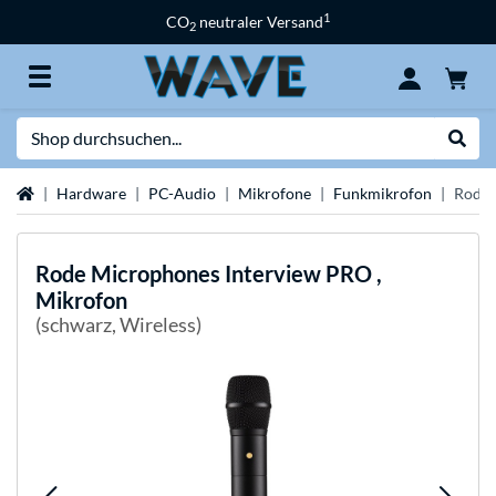
1
CO
neutraler Versand
2
Suche
Suche
Startseite
Hardware
PC-Audio
Mikrofone
Funkmikrofon
Rode 
Rode Microphones
Interview PRO ,
Mikrofon
(schwarz, Wireless)