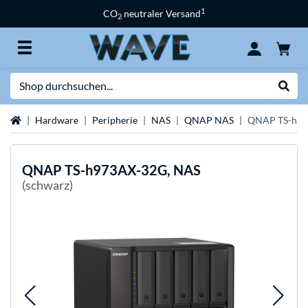
1
CO
neutraler Versand
2
Suche
Suche
Startseite
Hardware
Peripherie
NAS
QNAP NAS
QNAP TS-h97
QNAP
TS-h973AX-32G, NAS
(schwarz)