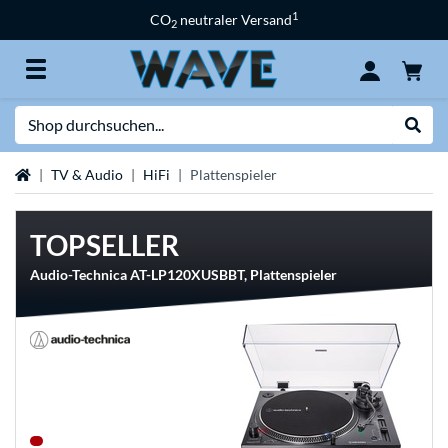
1
CO
neutraler Versand
2
Suche
Suche
Startseite
TV & Audio
HiFi
Plattenspieler
TOPSELLER
Audio-Technica AT-LP120XUSBBT, Plattenspieler