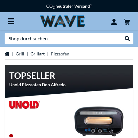
1
CO
neutraler Versand
2
Suche
Suche
Startseite
Grill
Grillart
Pizzaofen
TOPSELLER
Unold Pizzaofen Don Alfredo