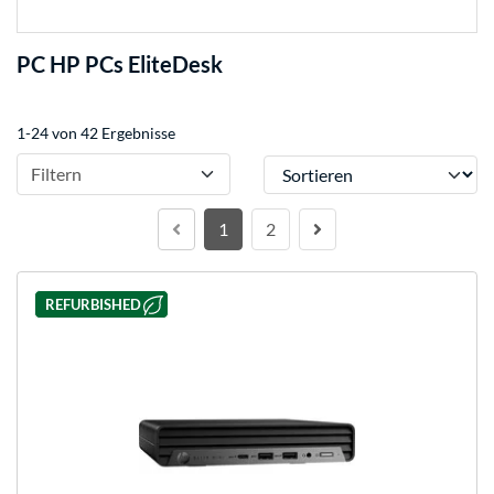
PC HP PCs EliteDesk
1-24 von 42 Ergebnisse
Sortieren
Filtern
1
2
REFURBISHED