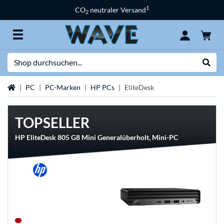
1
CO
neutraler Versand
2
Suche
Suche
Startseite
PC
PC-Marken
HP PCs
EliteDesk
TOPSELLER
HP EliteDesk 805 G8 Mini Generalüberholt, Mini-PC