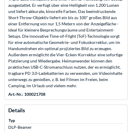
ausgestattet. Er verfügt über eine Helligkeit von 1.200 Lumen
und liefert akkurate, kinoreife Farben. Das beeindruckende
Short-Throw-Objektiv liefert ein bis zu 100" großes Bild aus
einer Entfernung von nur 1,5 Metern von der Anzeigefläche -
ideal für kleinere Besprechungsräume und Entertainment-
Setups. Die innovative Time-of-Flight (ToF)-Technologie sorgt
für eine automatische Geometrie- und Fokuskorrektur, um im
Handumdrehen ein optimal projiziertes Bild zu erzeugen.
Außerdem ermöglicht die Vier-Ecken-Korrektur eine sofortige
Platzierung und Wiedergabe. Heimanwender können den
praktischen USB-C-Stromanschluss nutzen, der es ermöglicht,
tragbare PD 3.0-Ladebatterien zu verwenden, um Videoinhalte
unterwegs zu genießen, z. B. bei Filmen im Freien, beim
Camping, im Urlaub und vielem mehr.
Art.-Nr.: 100021708
Details
Typ
DLP-Beamer