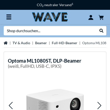
1
CO
neutraler Versand
2
Suche
Suche
Startseite
TV & Audio
Beamer
Full-HD-Beamer
Optoma ML1080S
Optoma
ML1080ST, DLP-Beamer
(weiß, FullHD, USB-C, IPX5)