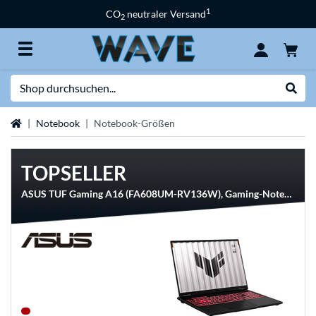
1
CO
neutraler Versand
2
Suche
Suche
Startseite
Notebook
Notebook-Größen
TOPSELLER
ASUS TUF Gaming A16 (FA608UM-RV136W), Gaming-Notebook