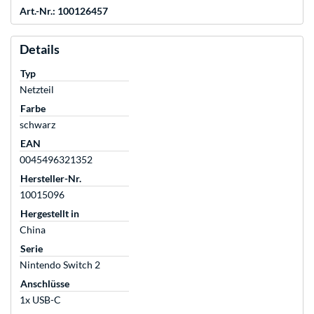
Art.-Nr.: 100126457
Details
Typ
Netzteil
Farbe
schwarz
EAN
0045496321352
Hersteller-Nr.
10015096
Hergestellt in
China
Serie
Nintendo Switch 2
Anschlüsse
1x USB-C