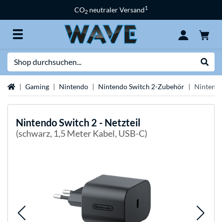
1
CO
neutraler Versand
2
Suche
Suche
Startseite
Gaming
Nintendo
Nintendo Switch 2-Zubehör
Nintendo
Nintendo
Switch 2 - Netzteil
(schwarz, 1,5 Meter Kabel, USB-C)