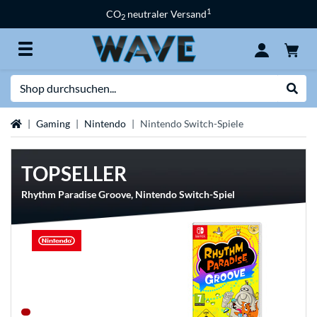
1
CO
neutraler Versand
2
Suche
Suche
Startseite
Gaming
Nintendo
Nintendo Switch-Spiele
TOPSELLER
Rhythm Paradise Groove, Nintendo Switch-Spiel