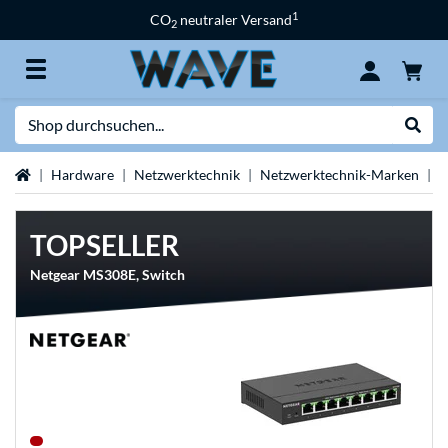
1
CO
neutraler Versand
2
Suche
Suche
Startseite
Hardware
Netzwerktechnik
Netzwerktechnik-Marken
N
TOPSELLER
Netgear MS308E, Switch