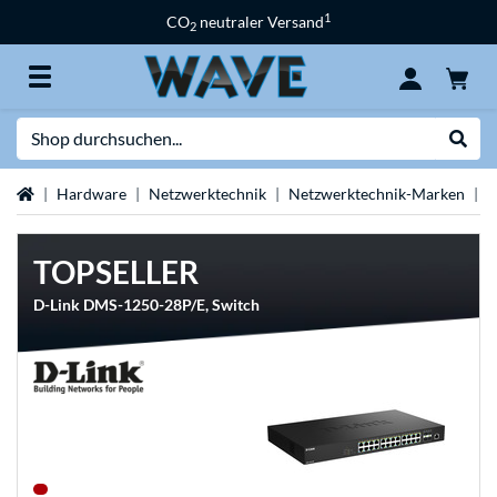
1
CO
neutraler Versand
2
Suche
Suche
Startseite
Hardware
Netzwerktechnik
Netzwerktechnik-Marken
D
TOPSELLER
D-Link DMS-1250-28P/E, Switch