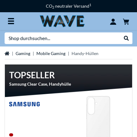
1
CO
neutraler Versand
2
Suche
Suche
Startseite
Gaming
Mobile Gaming
Handy-Hüllen
TOPSELLER
Samsung Clear Case, Handyhülle