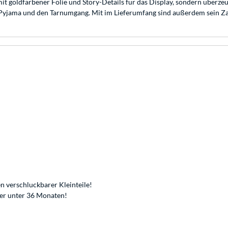
it goldfarbener Folie und Story-Details für das Display, sondern überz
 Pyjama und den Tarnumgang. Mit im Lieferumfang sind außerdem sein Zau
n verschluckbarer Kleinteile!
der unter 36 Monaten!