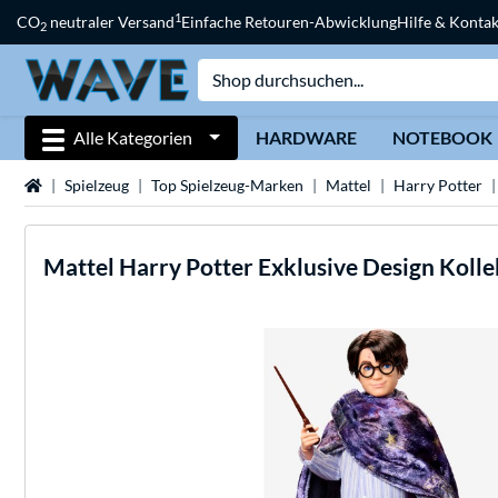
1
CO
neutraler Versand
Einfache Retouren-Abwicklung
Hilfe & Kontak
2
Alle Kategorien
HARDWARE
NOTEBOOK
Startseite
Spielzeug
Top Spielzeug-Marken
Mattel
Harry Potter
Mattel
Harry Potter Exklusive Design Koll