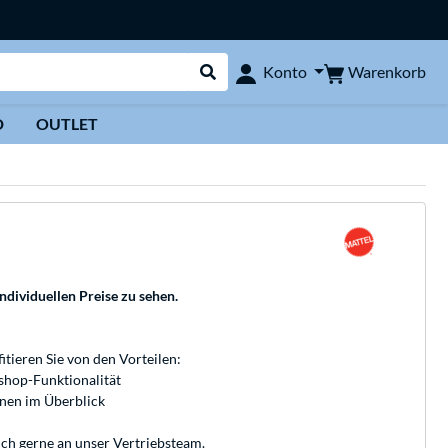
Warenkorb
Konto
Suche durchführen
D
OUTLET
individuellen Preise zu sehen.
fitieren Sie von den Vorteilen:
bshop-Funktionalität
onen im Überblick
ich gerne an unser
Vertriebsteam
.