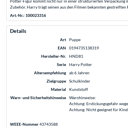
Potter-Figur kommt nicht nur in einer strukturierten Verpackung m
Zubehör. Harry trägt seinen aus den Filmen bekannten gestreiften
Art.-Nr.: 100023316
Details
Art
Puppe
EAN
0194735138319
Hersteller-Nr.
HND81
Serie
Harry Potter
Altersempfehlung
ab 6 Jahren
Zielgruppe
Schulkinder
Material
Kunststoff
Warn- und Sicherheitshinweise
Warnhinweise:
Achtung: Erstickungsgefahr wege
Achtung: Nicht geeignet für Kin
WEEE-Nummer
43743588