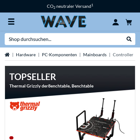
1
CO
neutraler Versand
2
Suche
Suche
Startseite
Hardware
PC-Komponenten
Mainboards
Controller
TOPSELLER
Thermal Grizzly der8enchtable, Benchtable