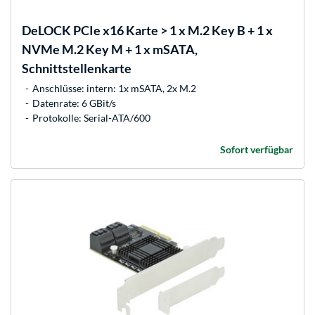
DeLOCK
PCIe x16 Karte > 1 x M.2 Key B + 1 x
NVMe M.2 Key M + 1 x mSATA,
Schnittstellenkarte
Anschlüsse: intern: 1x mSATA, 2x M.2
Datenrate: 6 GBit/s
Protokolle: Serial-ATA/600
Sofort verfügbar