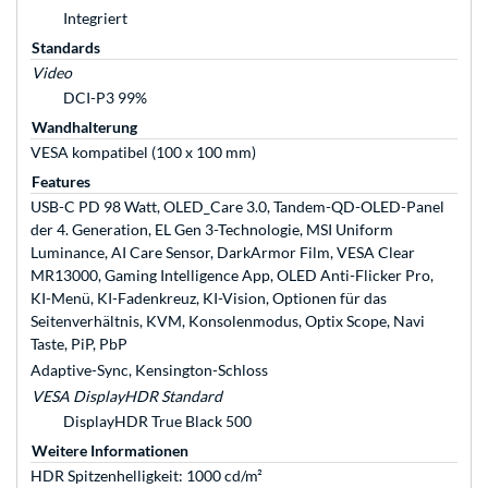
Integriert
Standards
Video
DCI-P3 99%
Wandhalterung
VESA kompatibel (100 x 100 mm)
Features
USB-C PD 98 Watt, OLED_Care 3.0, Tandem-QD-OLED-Panel
der 4. Generation, EL Gen 3-Technologie, MSI Uniform
Luminance, AI Care Sensor, DarkArmor Film, VESA Clear
MR13000, Gaming Intelligence App, OLED Anti-Flicker Pro,
KI-Menü, KI-Fadenkreuz, KI-Vision, Optionen für das
Seitenverhältnis, KVM, Konsolenmodus, Optix Scope, Navi
Taste, PiP, PbP
Adaptive-Sync, Kensington-Schloss
VESA DisplayHDR Standard
DisplayHDR True Black 500
Weitere Informationen
HDR Spitzenhelligkeit: 1000 cd/m²