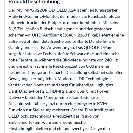
Produktbeschreibung
Der MSI MPG 322UR QD-OLED X24 ist ein leistungsstarker
High-End-Gaming-Monitor, der modernste Paneltechnologie
mit beeindruckender Bildperformance kombiniert. Mit seiner
31,5 Zoll großen Bildschirmdiagonale und der gestochen
scharfen 4K-UHD-Auflösung (3840 × 2160 Pixel) liefert er eine
außergewöhnlich detailreiche und brillante Darstellung für
Gaming und kreative Anwendungen. Das QD-OLED-Panel
sorgt für intensive Farben, tiefste Schwarztöne und eine sehr
hohe Farbtreue, während die Bildwiederholrate von 240 Hz
und die extrem schnelle Reaktionszeit von 0,03 ms eine
besonders flüssige und scharfe Darstellung selbst bei schnellen
Bewegungen ermöglichen. Moderne HDR-Technologie
verstärkt den Kontrast und sorgt für lebendige Highlights.
Dank DisplayPort 2.1, HDMI 2.1 und USB-C mit Power
Delivery bietet der Monitor eine zukunftssichere
Anschlussvielfalt, ergänzt durch eine integrierte KVM-
Funktion zur Steuerung mehrerer Geräte. Eine intelligente
OLED-Schutztechnologie reduziert das Risiko von
Einbrenneffekten, während ergonomische
Einstellmöglichkeiten und ein hochwertiges Design den