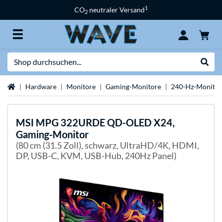
1
CO
neutraler Versand
2
Suche
Suche
Startseite
Hardware
Monitore
Gaming-Monitore
240-Hz-Monitor
MSI
MPG 322URDE QD-OLED X24,
Gaming-Monitor
(80 cm (31.5 Zoll), schwarz, UltraHD/4K, HDMI,
DP, USB-C, KVM, USB-Hub, 240Hz Panel)