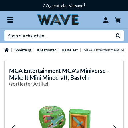
1
CO
neutraler Versand
2
Suche
Suche
Startseite
Spielzeug
Kreativität
Bastelset
MGA Entertainment MGA's
MGA Entertainment
MGA's Miniverse -
Make It Mini Minecraft, Basteln
(sortierter Artikel)