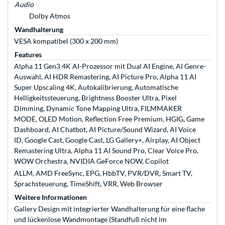
Audio
Dolby Atmos
Wandhalterung
VESA kompatibel (300 x 200 mm)
Features
Alpha 11 Gen3 4K AI-Prozessor mit Dual AI Engine, AI Genre-
Auswahl, AI HDR Remastering, AI Picture Pro, Alpha 11 AI
Super Upscaling 4K, Autokalibrierung, Automatische
Helligkeitssteuerung, Brightness Booster Ultra, Pixel
Dimming, Dynamic Tone Mapping Ultra, FILMMAKER
MODE, OLED Motion, Reflection Free Premium, HGIG, Game
Dashboard, AI Chatbot, AI Picture/Sound Wizard, AI Voice
ID, Google Cast, Google Cast, LG Gallery+, Airplay, AI Object
Remastering Ultra, Alpha 11 AI Sound Pro, Clear Voice Pro,
WOW Orchestra, NVIDIA GeForce NOW, Copilot
ALLM, AMD FreeSync, EPG, HbbTV, PVR/DVR, Smart TV,
Sprachsteuerung, TimeShift, VRR, Web Browser
Weitere Informationen
Gallery Design mit integrierter Wandhalterung für eine flache
und lückenlose Wandmontage (Standfuß nicht im