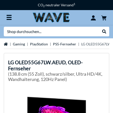
1
CO
neutraler Versand
2
Suche
Suche
Startseite
Gaming
PlayStation
PS5-Fernseher
LG OLED55G67LW.A
LG
OLED55G67LW.AEUD, OLED-
Fernseher
(138.8 cm (55 Zoll), schwarz/silber, Ultra HD/4K,
Wandhalterung, 120Hz Panel)