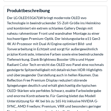
Produktbeschreibung
Der LG OLED55G67LW bringt modernste OLED evo
Technologie in beeindruckender 55-Zoll-Größe ins Heimkino
und kombiniert ein extrem schlankes Gallery Design mit
nahezu rahmenloser Front und wandnaher Montage zu einer
hochwertigen Premium-Optik. Der leistungsstarke α11 Gen3
4K AI-Prozessor mit Dual AI Engine optimiert Bild- und
Tonverarbeitung in Echtzeit und sorgt für außergewöhnlich
präzise Kontraste, intensive Farben sowie eine beeindruckende
Tiefenwirkung. Dank Brightness Booster Ultra und Hyper
Radiant Color Tech erreicht das OLED evo Panel eine nochmals
gesteigerte Spitzenhelligkeit mit detailreichen HDR-Highlights
und überzeugender Darstellung auch in hellen Räumen. Das
Reflection Free Premium Display reduziert störende
Spiegelungen deutlich und erhält gleichzeitig die typischen
OLED-Stärken wie perfektes Schwarz, exakte Farbwiedergabe
und enorme Kontrastwerte. Für Gaming bietet das Modell
Unterstützung für 4K bei bis zu 165 Hz inklusive NVIDIA G-
SYNC, AMD FreeSync Premium, VRR und besonders geringer