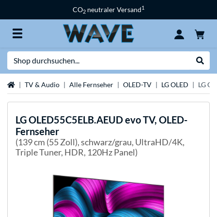
1
CO
neutraler Versand
2
Suche
Suche
Startseite
TV & Audio
Alle Fernseher
OLED-TV
LG OLED
LG OL
LG
OLED55C5ELB.AEUD evo TV, OLED-
Fernseher
(139 cm (55 Zoll), schwarz/grau, UltraHD/4K,
Triple Tuner, HDR, 120Hz Panel)