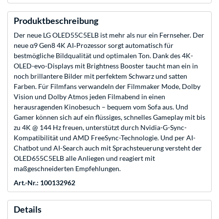
Produktbeschreibung
Der neue LG OLED55C5ELB ist mehr als nur ein Fernseher. Der
neue α9 Gen8 4K AI‑Prozessor sorgt automatisch für
bestmögliche Bildqualität und optimalen Ton. Dank des 4K-
OLED-evo-Displays mit Brightness Booster taucht man ein in
noch brillantere Bilder mit perfektem Schwarz und satten
Farben. Für Filmfans verwandeln der Filmmaker Mode, Dolby
Vision und Dolby Atmos jeden Filmabend in einen
herausragenden Kinobesuch – bequem vom Sofa aus. Und
Gamer können sich auf ein flüssiges, schnelles Gameplay mit bis
zu 4K @ 144 Hz freuen, unterstützt durch Nvidia-G-Sync-
Kompatibilität und AMD FreeSync-Technologie. Und per AI-
Chatbot und AI-Search auch mit Sprachsteuerung versteht der
OLED655C5ELB alle Anliegen und reagiert mit
maßgeschneiderten Empfehlungen.
Art.-Nr.: 100132962
Details