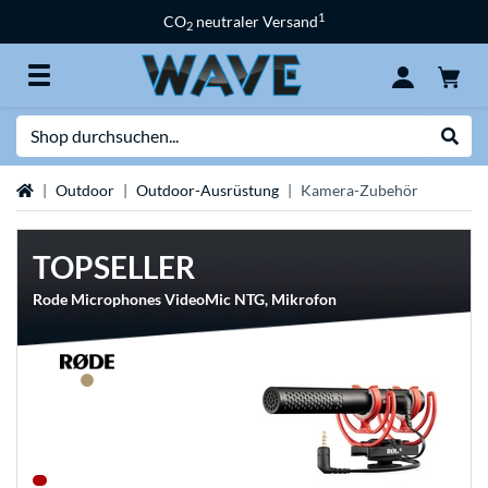
1
CO
neutraler Versand
2
Suche
Suche
Startseite
Outdoor
Outdoor-Ausrüstung
Kamera-Zubehör
TOPSELLER
Rode Microphones VideoMic NTG, Mikrofon