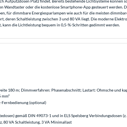
ch Aufputzdosen Platz findet. Bereits bestehende Lichtsysteme können 
nen Wandtaster oder die kostenlose Smartphone-App gesteuert werden. 
ampen, für dimmbare Energiesparlampen wie auch für die meisten dimmb
rt, deren Schaltleistung zwischen 3 und 80 VA liegt. Die moderne Elekt
, kann die Lichtleistung bequem in 0,5-%-Schritten gedimmt werden.
weite 180 m; Dimmverfahren: Phasenabschnitt; Lastart: Ohmsche und kapa
,5 mm²
-Fernbedienung (optional)
tedosen) gemäß DIN 49073-1 und in ELS Spelsberg Verbindungsdosen (z.
, 80 VA Schaltleistung, 3 VA Minimallast