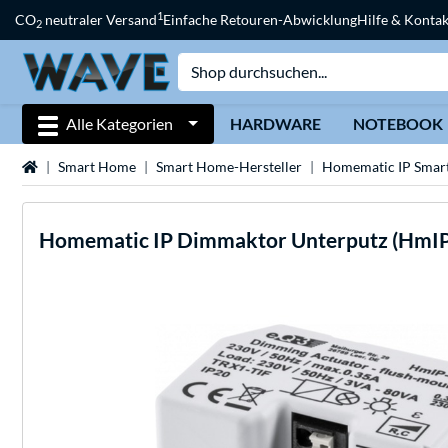
1
CO
neutraler Versand
Einfache Retouren-Abwicklung
Hilfe & Kontak
2
Alle Kategorien
HARDWARE
NOTEBOOK
Startseite
Smart Home
Smart Home-Hersteller
Homematic IP Smar
Homematic IP
Dimmaktor Unterputz (HmIP-