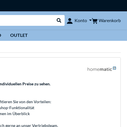
Warenkorb
Konto
Suche durchführen
D
OUTLET
individuellen Preise zu sehen.
fitieren Sie von den Vorteilen:
bshop-Funktionalität
onen im Überblick
ich gerne an unser
Vertriebsteam
.