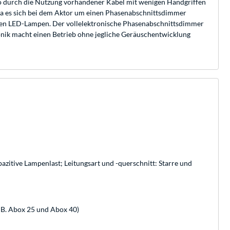
so durch die Nutzung vorhandener Kabel mit wenigen Handgriffen
Da es sich bei dem Aktor um einen Phasenabschnittsdimmer
aren LED-Lampen. Der vollelektronische Phasenabschnittsdimmer
ronik macht einen Betrieb ohne jegliche Geräuschentwicklung
zitive Lampenlast; Leitungsart und -querschnitt: Starre und
 B. Abox 25 und Abox 40)