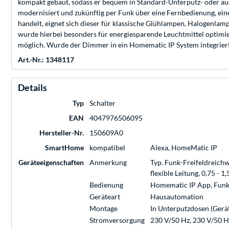
kompakt gebaut, sodass er bequem in Standard-Unterputz- oder au
modernisiert und zukünftig per Funk über eine Fernbedienung, ei
handelt, eignet sich dieser für klassische Glühlampen, Halogenl
wurde hierbei besonders für energiesparende Leuchtmittel optimie
möglich. Wurde der Dimmer in ein Homematic IP System integriert
Art.-Nr.: 1348117
Details
Typ
Schalter
EAN
4047976506095
Hersteller-Nr.
150609A0
SmartHome
kompatibel
Alexa, HomeMatic IP
Geräteeigenschaften
Anmerkung
Typ. Funk-Freifeldreich
flexible Leitung, 0,75 - 1
Bedienung
Homematic IP App, Funk
Geräteart
Hausautomation
Montage
In Unterputzdosen (Gerä
Stromversorgung
230 V/50 Hz, 230 V/50 Hz