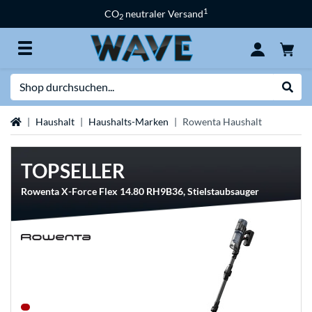
1
CO
neutraler Versand
2
Suche
Suche
Startseite
Haushalt
Haushalts-Marken
Rowenta Haushalt
TOPSELLER
Rowenta X-Force Flex 14.80 RH9B36, Stielstaubsauger