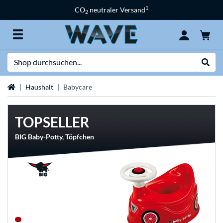
1
CO
neutraler Versand
2
Suche
Suche
Startseite
Haushalt
Babycare
TOPSELLER
BIG Baby-Potty, Töpfchen