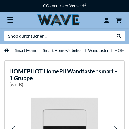
1
CO
neutraler Versand
2
Suche
Suche
Startseite
Smart Home
Smart Home-Zubehör
Wandtaster
HOMEPIL
HOMEPILOT
HomePil Wandtaster smart -
1 Gruppe
(weiß)