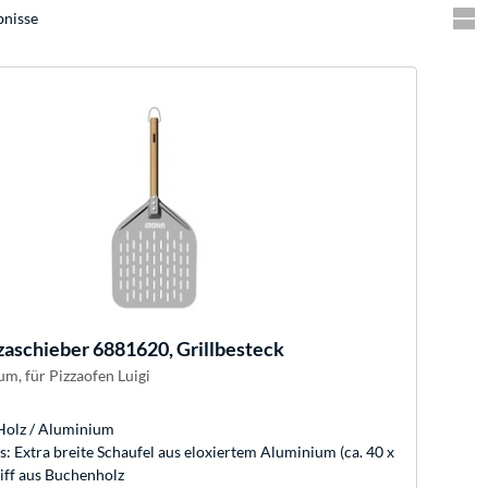
bnisse
zaschieber 6881620, Grillbesteck
um, für Pizzaofen Luigi
Holz / Aluminium
s: Extra breite Schaufel aus eloxiertem Aluminium (ca. 40 x
iff aus Buchenholz