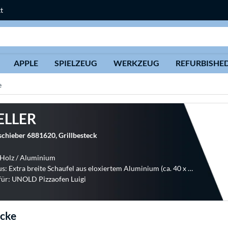
t
Suche
APPLE
SPIELZEUG
WERKZEUG
REFURBISHE
e
ELLER
schieber 6881620, Grillbesteck
 Holz / Aluminium
Besteht aus: Extra breite Schaufel aus eloxiertem Aluminium (ca. 40 x 30cm), Griff aus Buchenholz
für: UNOLD Pizzaofen Luigi
ecke