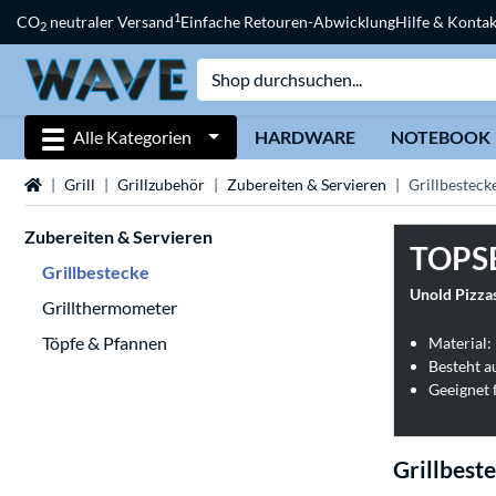
1
CO
neutraler Versand
Einfache Retouren-Abwicklung
Hilfe & Kontak
2
Alle Kategorien
HARDWARE
NOTEBOOK
Startseite
Grill
Grillzubehör
Zubereiten & Servieren
Grillbesteck
Zubereiten & Servieren
TOPS
Grillbestecke
Unold Pizza
Grillthermometer
Töpfe & Pfannen
Material:
Geeignet 
Grillbest