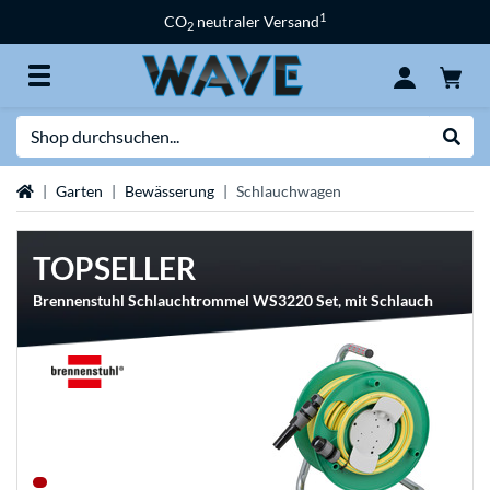
1
CO
neutraler Versand
2
Suche
Suche
Startseite
Garten
Bewässerung
Schlauchwagen
TOPSELLER
Brennenstuhl Schlauchtrommel WS3220 Set, mit Schlauch