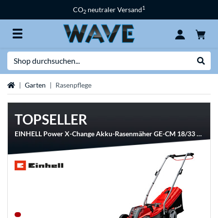
1
CO
neutraler Versand
2
Suche
Suche
Startseite
Garten
Rasenpflege
TOPSELLER
EINHELL Power X-Change Akku-Rasenmäher GE-CM 18/33 Li Kit, 18Volt