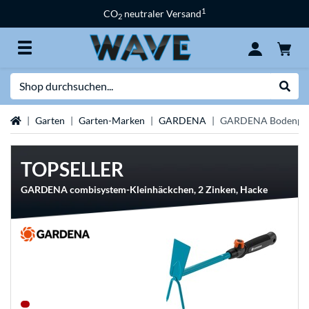
1
CO
neutraler Versand
2
Suche
Suche
Startseite
Garten
Garten-Marken
GARDENA
GARDENA Bodenpfl
TOPSELLER
GARDENA combisystem-Kleinhäckchen, 2 Zinken, Hacke