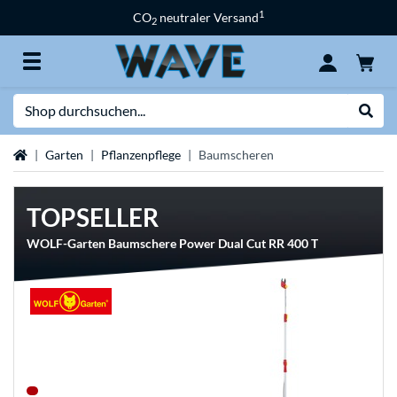
1
CO
neutraler Versand
2
Suche
Suche
Startseite
Garten
Pflanzenpflege
Baumscheren
TOPSELLER
WOLF-Garten Baumschere Power Dual Cut RR 400 T