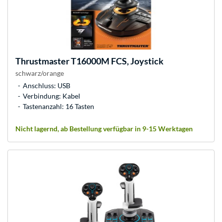
Thrustmaster
T16000M FCS, Joystick
schwarz/orange
Anschluss: USB
Verbindung: Kabel
Tastenanzahl: 16 Tasten
Nicht lagernd, ab Bestellung verfügbar in 9-15 Werktagen