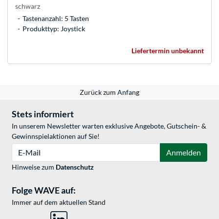
schwarz
Tastenanzahl: 5 Tasten
Produkttyp: Joystick
Liefertermin unbekannt
Zurück zum Anfang
Stets informiert
In unserem Newsletter warten exklusive Angebote, Gutschein- &
Gewinnspielaktionen auf Sie!
E-Mail
Anmelden
Hinweise zum
Datenschutz
Folge WAVE auf:
Immer auf dem aktuellen Stand