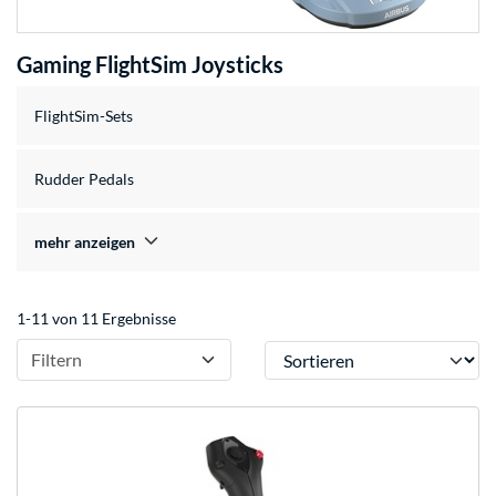
Gaming FlightSim Joysticks
FlightSim-Sets
Rudder Pedals
mehr anzeigen
1-11 von 11 Ergebnisse
Sortieren
Filtern