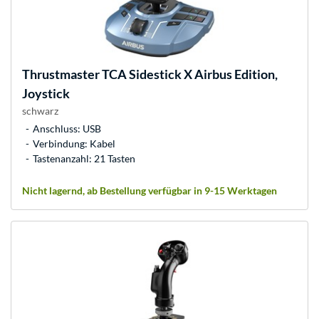
Thrustmaster
TCA Sidestick X Airbus Edition,
Joystick
schwarz
Anschluss: USB
Verbindung: Kabel
Tastenanzahl: 21 Tasten
Nicht lagernd, ab Bestellung verfügbar in 9-15 Werktagen