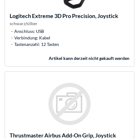
Logitech
Extreme 3D Pro Precision, Joystick
schwarz/silber
Anschluss: USB
Verbindung: Kabel
Tastenanzahl: 12 Tasten
Artikel kann derzeit nicht gekauft werden
Thrustmaster
Airbus Add-On Grip, Joystick