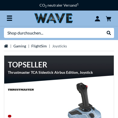
1
CO
neutraler Versand
2
Suche
Suche
Startseite
Gaming
FlightSim
Joysticks
TOPSELLER
Thrustmaster TCA Sidestick Airbus Edition, Joystick