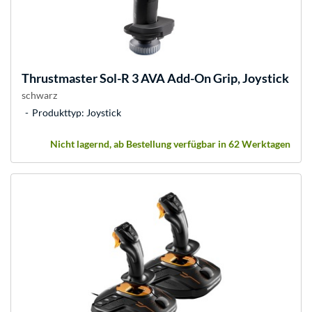
Thrustmaster
Sol-R 3 AVA Add-On Grip, Joystick
schwarz
Produkttyp: Joystick
Nicht lagernd, ab Bestellung verfügbar in 62 Werktagen