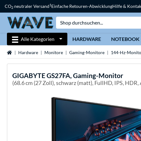
1
CO
neutraler Versand
Einfache Retouren-Abwicklung
Hilfe & Kontak
2
Alle Kategorien
HARDWARE
NOTEBOOK
Startseite
Hardware
Monitore
Gaming-Monitore
144-Hz-Monito
GIGABYTE
GS27FA, Gaming-Monitor
(68.6 cm (27 Zoll), schwarz (matt), FullHD, IPS, HD