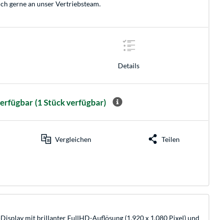
ich gerne an unser
Vertriebsteam
.
Details
verfügbar
(1 Stück verfügbar)
Vergleichen
Teilen
Display mit brillanter FullHD-Auflösung (1.920 x 1.080 Pixel) und