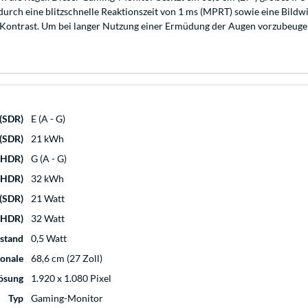
t durch eine blitzschnelle Reaktionszeit von 1 ms (MPRT) sowie eine Bild
ontrast. Um bei langer Nutzung einer Ermüdung der Augen vorzubeugen,
 (SDR)
E (A - G)
 (SDR)
21 kWh
 (HDR)
G (A - G)
(HDR)
32 kWh
(SDR)
21 Watt
(HDR)
32 Watt
ustand
0,5 Watt
gonale
68,6 cm (27 Zoll)
lösung
1.920 x 1.080 Pixel
Typ
Gaming-Monitor