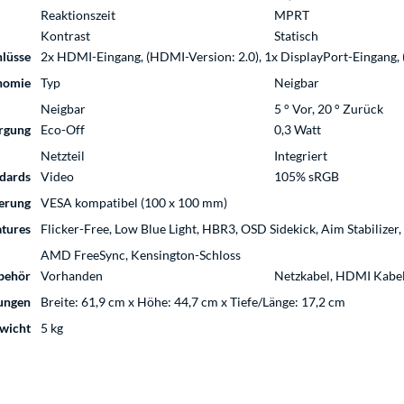
Reaktionszeit
MPRT
Kontrast
Statisch
lüsse
2x HDMI-Eingang, (HDMI-Version: 2.0), 1x DisplayPort-Eingang, 
nomie
Typ
Neigbar
Neigbar
5 ° Vor, 20 ° Zurück
rgung
Eco-Off
0,3 Watt
Netzteil
Integriert
dards
Video
105% sRGB
erung
VESA kompatibel (100 x 100 mm)
atures
Flicker-Free, Low Blue Light, HBR3, OSD Sidekick, Aim Stabilizer,
AMD FreeSync, Kensington-Schloss
behör
Vorhanden
Netzkabel, HDMI Kabel,
ungen
Breite: 61,9 cm x Höhe: 44,7 cm x Tiefe/Länge: 17,2 cm
wicht
5 kg