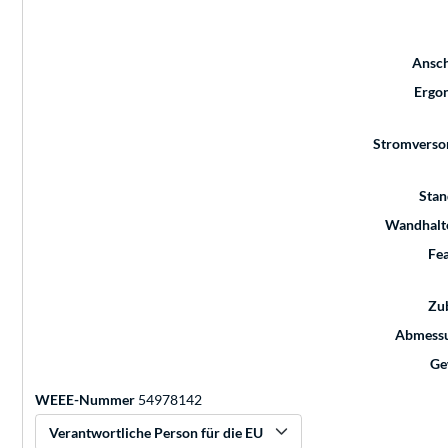
Ansch
Ergo
Stromverso
Stan
Wandhalt
Fe
Zu
Abmess
Ge
WEEE-Nummer
54978142
Verantwortliche Person für die EU