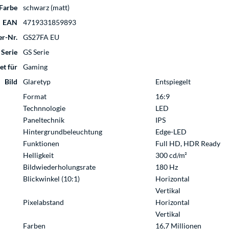
Farbe
schwarz (matt)
EAN
4719331859893
er-Nr.
GS27FA EU
Serie
GS Serie
et für
Gaming
Bild
Glaretyp
Entspiegelt
Format
16:9
Technnologie
LED
Paneltechnik
IPS
Hintergrundbeleuchtung
Edge-LED
Funktionen
Full HD, HDR Ready
Helligkeit
300 cd/m²
Bildwiederholungsrate
180 Hz
Blickwinkel (10:1)
Horizontal
Vertikal
Pixelabstand
Horizontal
Vertikal
Farben
16,7 Millionen