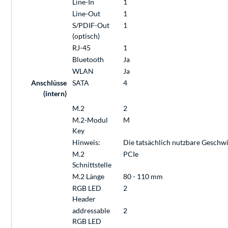
Line-In
1
Line-Out
1
S/PDIF-Out
1
(optisch)
RJ-45
1
Bluetooth
Ja
WLAN
Ja
Anschlüsse
SATA
4
(intern)
M.2
2
M.2-Modul
M
Key
Hinweis:
Die tatsächlich nutzbare Geschw
M.2
PCIe
Schnittstelle
M.2 Länge
80 - 110 mm
RGB LED
2
Header
addressable
2
RGB LED