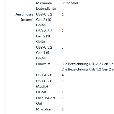
Maximale
8192 Mbit
Datendichte
Anschlüsse
USB-C 3.2
1
(extern)
Gen 2 (10
Gbit/s)
USB-A 3.2
2
Gen 2 (10
Gbit/s)
USB-C 3.2
5
Gen 1 (5
Gbit/s)
Hinweis:
Die Bezeichnung USB 3.2 Gen 1 e
Die Bezeichnung USB 3.2 Gen 2 e
USB-A 2.0
4
USB-C 2.0
1
(Audio)
HDMI
1
DisplayPort-
1
Out
Mikrofon
1