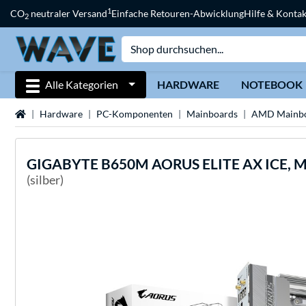
1
CO
neutraler Versand
Einfache Retouren-Abwicklung
Hilfe & Kontak
2
Alle Kategorien
HARDWARE
NOTEBOOK
Startseite
Hardware
PC-Komponenten
Mainboards
AMD Mainbo
GIGABYTE
B650M AORUS ELITE AX ICE, M
(silber)