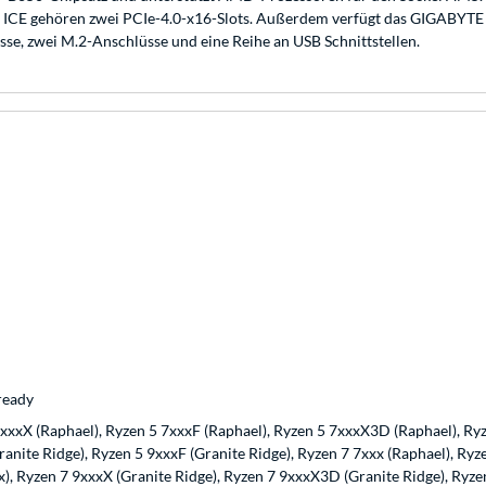
CE gehören zwei PCIe-4.0-x16-Slots. Außerdem verfügt das GIGABYTE
sse, zwei M.2-Anschlüsse und eine Reihe an USB Schnittstellen.
ready
7xxxX (Raphael), Ryzen 5 7xxxF (Raphael), Ryzen 5 7xxxX3D (Raphael), Ry
ranite Ridge), Ryzen 5 9xxxF (Granite Ridge), Ryzen 7 7xxx (Raphael), R
x), Ryzen 7 9xxxX (Granite Ridge), Ryzen 7 9xxxX3D (Granite Ridge), Ryz