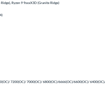
e Ridge), Ryzen 9 9xxxX3D (Granite Ridge)
4)
(OC)/ 7200(OC)/ 7000(OC)/ 6800(OC)/6666(OC)/6600(OC)/ 6400(OC)/