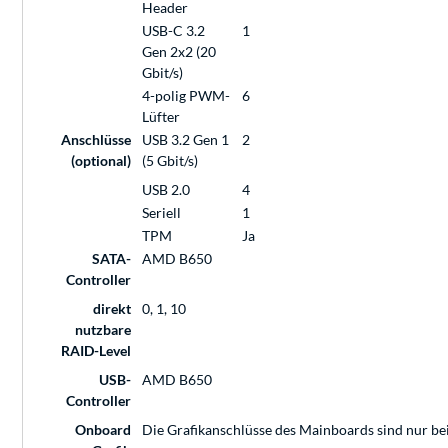
Header
USB-C 3.2
1
Gen 2x2 (20
Gbit/s)
4-polig PWM-
6
Lüfter
Anschlüsse
USB 3.2 Gen 1
2
(optional)
(5 Gbit/s)
USB 2.0
4
Seriell
1
TPM
Ja
SATA-
AMD B650
Controller
direkt
0, 1, 10
nutzbare
RAID-Level
USB-
AMD B650
Controller
Onboard
Die Grafikanschlüsse des Mainboards sind nur be