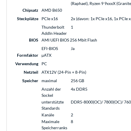
(Raphael), Ryzen 9 9xxxX (Granit
Chipsatz
AMD B650
Steckplätze
PCIe x16
2x (davon: 1x PCIe x16, 1x PCIe x
Thunderbolt
1
AddIn Header
BIOS
AMI UEFI BIOS 256 Mbit Flash
EFI-BIOS
Ja
Formfaktor
µATX
Verwendung
PC
Netzteil
ATX12V (24-Pin + 8-Pin)
Speicher
maximal
256 GB
Anzahl der
4x DDR5
Sockel
unterstützte
DDR5-8000(OC)/ 7800(OC)/ 7600
Standards
Kanäle
2
Maximale
8
Speicherranks