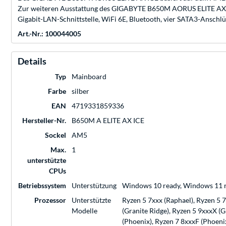
Zur weiteren Ausstattung des GIGABYTE B650M AORUS ELITE AX I
Gigabit-LAN-Schnittstelle, WiFi 6E, Bluetooth, vier SATA3-Anschlü
Art.-Nr.: 100044005
Details
Typ
Mainboard
Farbe
silber
EAN
4719331859336
Hersteller-Nr.
B650M A ELITE AX ICE
Sockel
AM5
Max.
1
unterstützte
CPUs
Betriebssystem
Unterstützung
Windows 10 ready, Windows 11 
Prozessor
Unterstützte
Ryzen 5 7xxx (Raphael), Ryzen 5 
Modelle
(Granite Ridge), Ryzen 5 9xxxX (G
(Phoenix), Ryzen 7 8xxxF (Phoeni