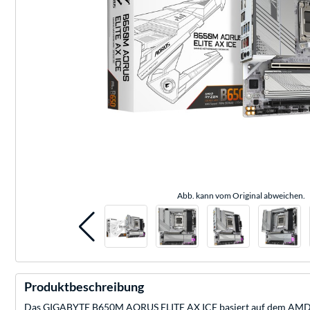
Abb. kann vom Original abweichen.
Produktbeschreibung
Das GIGABYTE B650M AORUS ELITE AX ICE basiert auf dem AMD-B65