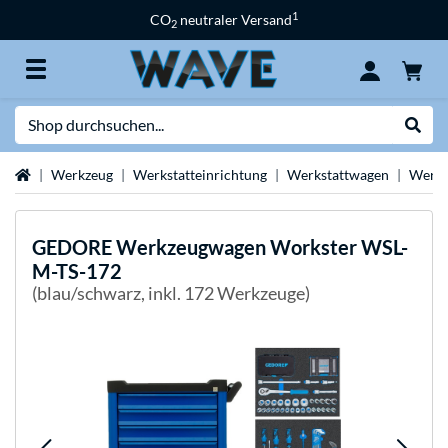
1
CO
neutraler Versand
2
Suche
Suche
Startseite
Werkzeug
Werkstatteinrichtung
Werkstattwagen
Werks
GEDORE
Werkzeugwagen Workster WSL-
M-TS-172
(blau/schwarz, inkl. 172 Werkzeuge)