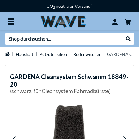
1
CO
neutraler Versand
2
Suche
Suche
Startseite
Haushalt
Putzutensilien
Bodenwischer
GARDENA Clean
GARDENA
Cleansystem Schwamm 18849-
20
(schwarz, für Cleansystem Fahrradbürste)