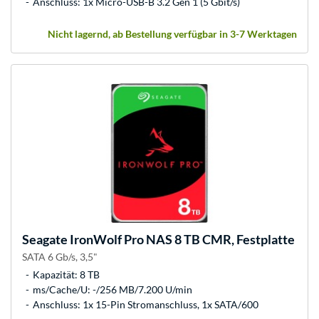
Anschluss: 1x Micro-USB-B 3.2 Gen 1 (5 Gbit/s)
Nicht lagernd, ab Bestellung verfügbar in 3-7 Werktagen
Seagate
IronWolf Pro NAS 8 TB CMR, Festplatte
SATA 6 Gb/s, 3,5"
Kapazität: 8 TB
ms/Cache/U: -/256 MB/7.200 U/min
Anschluss: 1x 15-Pin Stromanschluss, 1x SATA/600