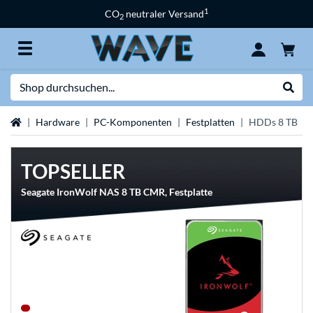
1
CO
neutraler Versand
2
Suche
Suche
Startseite
Hardware
PC-Komponenten
Festplatten
HDDs 8 TB
TOPSELLER
Seagate IronWolf NAS 8 TB CMR, Festplatte