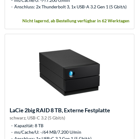
ms/Cache/U: -/-/7.200 U/min
Anschluss: 2x Thunderbolt 3, 1x USB-A 3.2 Gen 1 (5 Gbit/s)
Nicht lagernd, ab Bestellung verfügbar in 62 Werktagen
LaCie
2big RAID 8 TB, Externe Festplatte
schwarz, USB-C 3.2 (5 Gbit/s)
Kapazität: 8 TB
ms/Cache/U: -/64 MB/7.200 U/min
Anschluss: 1x USB-C 3.2 Gen 1 (5 Gbit/s)