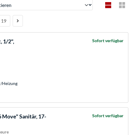
ren
19
, 1/2",
Sofort verfügbar
är/Heizung
Move" Sanitär, 17-
Sofort verfügbar
teure