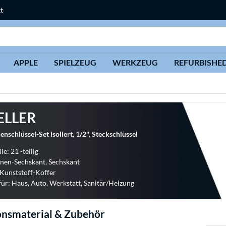
t
Suche
APPLE
SPIELZEUG
WERKZEUG
REFURBISHE
ELLER
nschlüssel-Set isoliert, 1/2", Steckschlüssel
le: 21 -teilig
Innen-Sechskant, Sechskant
 Kunststoff-Koffer
für: Haus, Auto, Werkstatt, Sanitär/Heizung
ionsmaterial & Zubehör