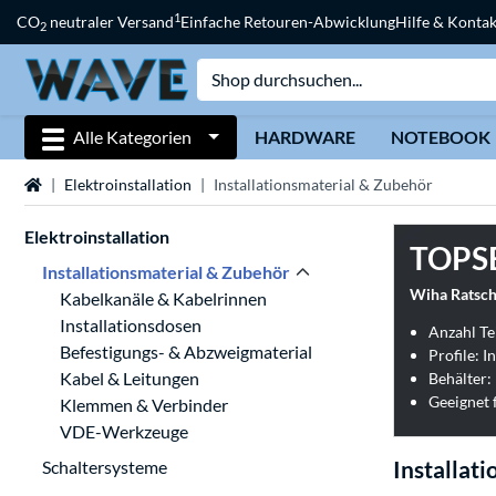
1
CO
neutraler Versand
Einfache Retouren-Abwicklung
Hilfe & Kontak
2
Alle Kategorien
HARDWARE
NOTEBOOK
Startseite
Elektroinstallation
Installationsmaterial & Zubehör
Elektroinstallation
TOPS
Installationsmaterial & Zubehör
Wiha Ratsche
Kabelkanäle & Kabelrinnen
Installationsdosen
Anzahl Tei
Befestigungs- & Abzweigmaterial
Profile: 
Kabel & Leitungen
Behälter:
Geeignet 
Klemmen & Verbinder
VDE-Werkzeuge
Installat
Schaltersysteme