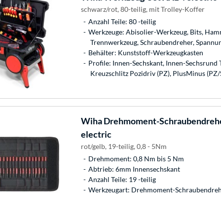
schwarz/rot, 80-teilig, mit Trolley-Koffer
Anzahl Teile: 80 -teilig
Werkzeuge: Abisolier-Werkzeug, Bits, Hamm
Trennwerkzeug, Schraubendreher, Spannun
Behälter: Kunststoff-Werkzeugkasten
Profile: Innen-Sechskant, Innen-Sechsrund T
Kreuzschlitz Pozidriv (PZ), PlusMinus (PZ/S
Wiha
Drehmoment-Schraubendreher
electric
rot/gelb, 19-teilig, 0,8 - 5Nm
Drehmoment: 0,8 Nm bis 5 Nm
Abtrieb: 6mm Innensechskant
Anzahl Teile: 19 -teilig
Werkzeugart: Drehmoment-Schraubendre