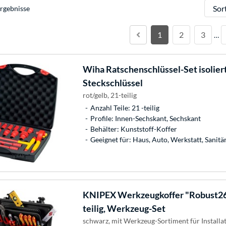
Sortie
rgebnisse
1
2
3
…
Wiha
Ratschenschlüssel-Set isoliert
Steckschlüssel
rot/gelb, 21-teilig
Anzahl Teile: 21 -teilig
Profile: Innen-Sechskant, Sechskant
Behälter: Kunststoff-Koffer
Geeignet für: Haus, Auto, Werkstatt, Sanit
KNIPEX
Werkzeugkoffer "Robust26 
teilig, Werkzeug-Set
schwarz, mit Werkzeug-Sortiment für Installa