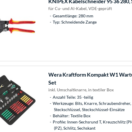
KNIPEX
Kabelschneider 95 36 280,
für Cu- und Al-Kabel, VDE-geprüft
Gesamtlänge: 280 mm
Typ: Schneidende Zange
Wera
Kraftform Kompakt W1 Wartu
Set
inkl. Umschaltknarre, in textiler Box
Anzahl Teile: 35 -teilig
Werkzeuge: Bits, Knarre, Schraubendreher,
Steckschlüssel, Steckschlüssel-Einsätze
Behälter: Textile Box
Profile: Innen-Sechsrund T, Kreuzschlitz (P
(PZ), Schlitz, Sechskant