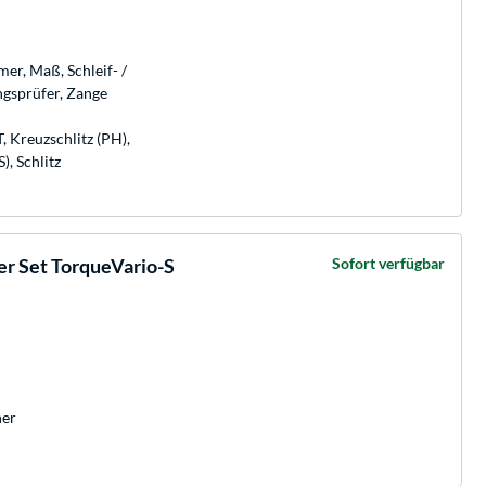
er, Maß, Schleif- /
gsprüfer, Zange
, Kreuzschlitz (PH),
), Schlitz
 Set TorqueVario-S
Sofort verfügbar
her