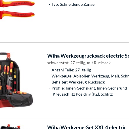
Typ: Schneidende Zange
Wiha
Werkzeugrucksack electric S
schwarz/rot, 27-teilig, mit Rucksack
Anzahl Teile: 27 -teilig
Werkzeuge: Abisolier-Werkzeug, Maß, Sch
Behälter: Werkzeug-Rucksack
Profile: Innen-Sechskant, Innen-Sechsrund T
Kreuzschlitz Pozidriv (PZ), Schlitz
Wiha
Werkzeug-Set XXL 4 electric