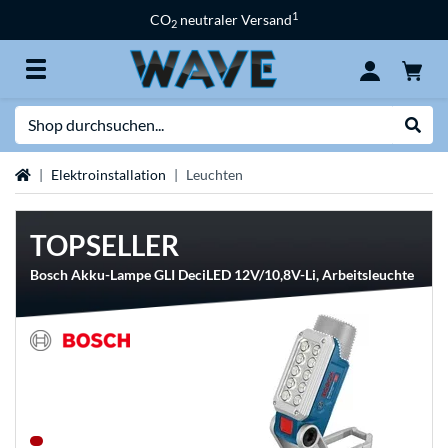
1
CO
neutraler Versand
2
Suche
Suche
Startseite
Elektroinstallation
Leuchten
TOPSELLER
Bosch Akku-Lampe GLI DeciLED 12V/10,8V-Li, Arbeitsleuchte