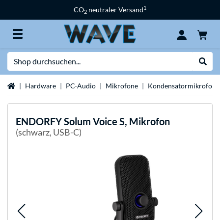
1
CO
neutraler Versand
2
Suche
Suche
Startseite
Hardware
PC-Audio
Mikrofone
Kondensatormikrofon
ENDORFY
Solum Voice S, Mikrofon
(schwarz, USB-C)