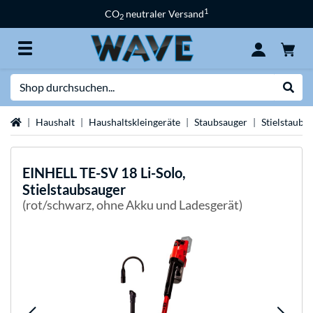
1
CO
neutraler Versand
2
Suche
Suche
Startseite
Haushalt
Haushaltskleingeräte
Staubsauger
Stielstaubs
EINHELL
TE-SV 18 Li-Solo,
Stielstaubsauger
(rot/schwarz, ohne Akku und Ladesgerät)