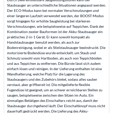
Staubsauger an unterschiedliche Situationen angepasst werden.
Der ECO-Modus kann bei normalen Verschmutzungen und
einer längeren Laufzeit verwendet werden, der BOOST-Modus
sorgt hingegen für erhöhte Saugleistung bei stärkeren
Verschmutzungen, wie beispielsweise auf Teppichen. Dank der
Kombination zweier Bauformen ist der Akku-Staubsauger ein
praktisches 2-in-1 Gerät. Er kann sowohl kompakt als
Handstaubsauger benutzt werden, als auch zur
Bodenreinigung, wobei er als Stielstaubsauger beeindruckt. Die
motorisierte Bodendüse wurde entwickelt, um Staub und
Schmutz sowohl vom Hartboden, als auch von Teppichböden
und aus Teppichen zu entfernen. Die Bürste lässt sich zudem
einfach lösen und reinigen. In der Lieferung enthalten ist eine
Wandhalterung, welche Platz für die Lagerung des
Staubsaugers und des Zubehörs bietet, sodass alles sauber
verstaut, aber griffbereit ist. Die mitgelieferte flexible
Fugendüse ist geeignet, um an schwer erreichbaren Stellen zu
saugen, beispielsweise zwischen den Sitzen im Auto. Ein
einmaliges Betätigen des Einschalters reicht aus, damit der
Staubsauger durchgehend läuft. Der Einschaltknopf muss nicht
dauerhaft gedrückt werden. Die Lieferung des Akku-