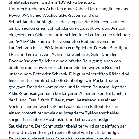
Stielstaubsauger wird ein 18V Akku benötigt.
Ununterbrochenes Arbeiten ohne Kabel: Das ermöglichen das
Power X-Change Wechselakku-System und die
Schnellladetechnologie. Ist der eingesetzte Akku leer, kann er
einfach gegen einen vollgeladenen getauscht werden. Je nach
eingesetztem Akku sind unterschiedliche Laufzeiten erreichbar;
ein 6-Ah-Akku kann unter geeigneten Bedingungen eine
Laufzeit von bis zu 80 Minuten ermöglichen. Die vier Spotlight
LEDs und ein um zwei Achsen bewegbares Gelenk an der
Bodendüse ermöglichen eine einfache Reinigung, auch von
dunklen und schwer erreichbaren Stellen wie zum Beispiel
unter einem Bett oder Schrank. Die gummibereiften Räder sind
leise und für empfindliche Bodenbeläge wie Parkettböden
geeignet. Dank der kompakten und leichten Bauform liegt der
Akku-Staubsauger auch bei längeren Arbeiten komfortabel in
der Hand. Das 3-fach-Filtersystem, bestehend aus einem
Vorfilter, einem wechsel- und waschbaren Faltenfilter und
einem Motorfilter sowie der integrierte Zyklonabscheider
sorgen für saubere Ausblasluft und eine zuverlässige
Saugleistung. Der Schmutzfangbehälter wird ganz einfach per
Knopfdruck entleert, ein extra Beutel wird nicht benötigt.
Durch zwei einstellbare Saugleistungsstufen kann der