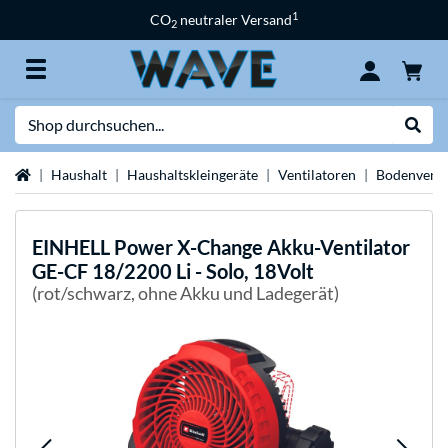
1
CO
neutraler Versand
2
Suche
Suche
Startseite
Haushalt
Haushaltskleingeräte
Ventilatoren
Bodenventi
EINHELL
Power X-Change Akku-Ventilator
GE-CF 18/2200 Li - Solo, 18Volt
(rot/schwarz, ohne Akku und Ladegerät)