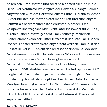
beliebigen Ort einsetzen und sorgt so jederzeit für eine kühle
Brise. Der Ventilator ist Mitglied der Power X-Change-Familie.
Angetrieben wird das Gerät von einem Einhell Brushless Motor.
Dieser bürstenlose Motor bietet mehr Kraft und eine längere
Laufzeit als herkömmliche Kohlebürsten-Motoren. Der
kompakte und tragbare Akku-Ventilator ist sowohl für Außen-,
als auch Inneneinsätze gedacht. Dank seiner gummierten
Halteklammer kann der Lüfter rutschfest und stabil an Tischen,
Rohren, Fensterbrettern etc. angebracht werden. Damit ist der
Einsatz universell – ob auf der Terrasse oder dem Balkon, dem
Arbeitszimmer oder Küche, oder in der Werkstatt. Zudem kann
das Gebläse an zwei Achsen bewegt werden: an der unteren
Achse ist der Akku-Ventilator in beide Richtungen um
insgesamt 290° drehbar, während er am Lüfterkopf bis zu 300°
neigbar ist. Die Einstellungen sind stufenlos möglich. Zur
Einstellung des Luftstroms gibt es drei Stufen. Dabei kann eine
Windgeschwindigkeit von 15 km/h mit dem Ø 110 mm großen
Lüfterrad erzeugt werden. Geliefert wird der Akku-Ventilator
GC-CF 18/110 Li-Solo ohne Akku und Ladegerät. Diese sind
separat erhältlich.
Art.-Nr.: 100141622