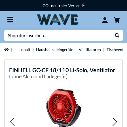
1
CO
neutraler Versand
2
Suche
Suche
Startseite
Haushalt
Haushaltskleingeräte
Ventilatoren
Tischventil
EINHELL
GC-CF 18/110 Li-Solo, Ventilator
(ohne Akku und Ladegerät)