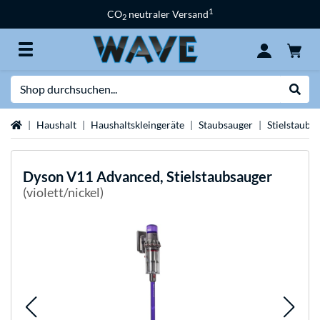
1
CO
neutraler Versand
2
Suche
Suche
Startseite
Haushalt
Haushaltskleingeräte
Staubsauger
Stielstaubs
Dyson
V11 Advanced, Stielstaubsauger
(violett/nickel)