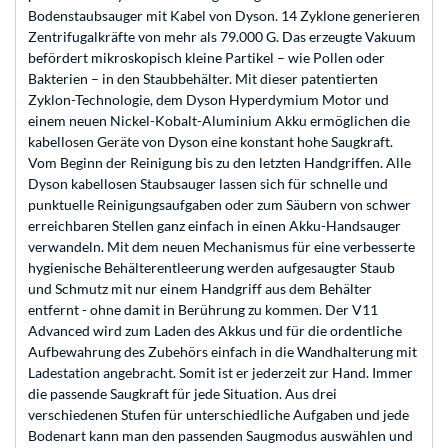
Bodenstaubsauger mit Kabel von Dyson. 14 Zyklone generieren
Zentrifugalkräfte von mehr als 79.000 G. Das erzeugte Vakuum
befördert mikroskopisch kleine Partikel – wie Pollen oder
Bakterien – in den Staubbehälter. Mit dieser patentierten
Zyklon-Technologie, dem Dyson Hyperdymium Motor und
einem neuen Nickel-Kobalt-Aluminium Akku ermöglichen die
kabellosen Geräte von Dyson eine konstant hohe Saugkraft.
Vom Beginn der Reinigung bis zu den letzten Handgriffen. Alle
Dyson kabellosen Staubsauger lassen sich für schnelle und
punktuelle Reinigungsaufgaben oder zum Säubern von schwer
erreichbaren Stellen ganz einfach in einen Akku-Handsauger
verwandeln. Mit dem neuen Mechanismus für eine verbesserte
hygienische Behälterentleerung werden aufgesaugter Staub
und Schmutz mit nur einem Handgriff aus dem Behälter
entfernt - ohne damit in Berührung zu kommen. Der V11
Advanced wird zum Laden des Akkus und für die ordentliche
Aufbewahrung des Zubehörs einfach in die Wandhalterung mit
Ladestation angebracht. Somit ist er jederzeit zur Hand. Immer
die passende Saugkraft für jede Situation. Aus drei
verschiedenen Stufen für unterschiedliche Aufgaben und jede
Bodenart kann man den passenden Saugmodus auswählen und