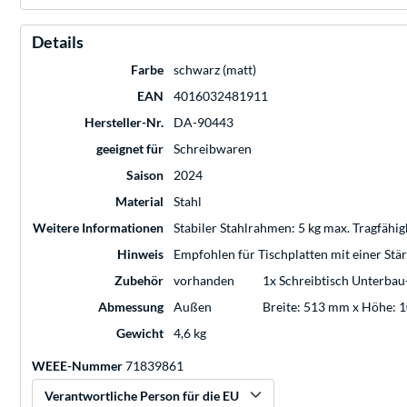
Details
Farbe
schwarz (matt)
EAN
4016032481911
Hersteller-Nr.
DA-90443
geeignet für
Schreibwaren
Saison
2024
Material
Stahl
Weitere Informationen
Stabiler Stahlrahmen: 5 kg max. Tragfähig
Hinweis
Empfohlen für Tischplatten mit einer Stä
Zubehör
vorhanden
1x Schreibtisch Unterbau
Abmessung
Außen
Breite: 513 mm x Höhe: 
Gewicht
4,6 kg
WEEE-Nummer
71839861
Verantwortliche Person für die EU