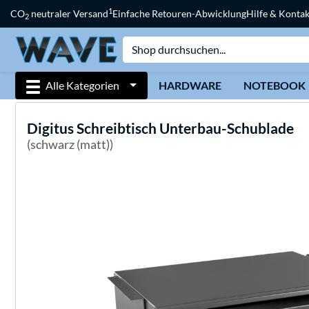
1
CO
neutraler Versand
Einfache Retouren-Abwicklung
Hilfe & Kontak
2
Alle Kategorien
HARDWARE
NOTEBOOK
Digitus
Schreibtisch Unterbau-Schublade
(schwarz (matt))