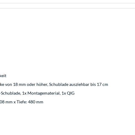
keit
rke von 18 mm oder höher, Schublade ausziehbar bis 17 cm
-Schublade, 1x Montagematerial, 1x QIG
108 mm x Tiefe: 480 mm