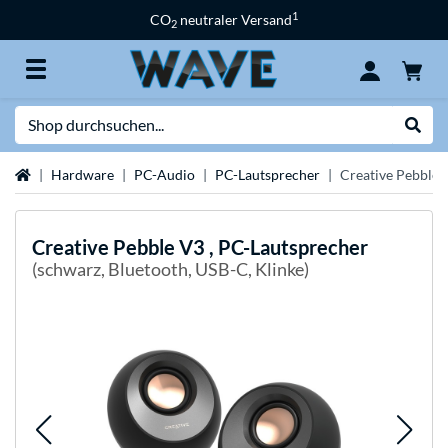
1
CO
neutraler Versand
2
Suche
Suche
Startseite
Hardware
PC-Audio
PC-Lautsprecher
Creative Pebble 
Creative
Pebble V3 , PC-Lautsprecher
(schwarz, Bluetooth, USB-C, Klinke)