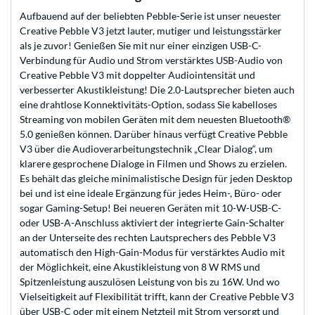
Aufbauend auf der beliebten Pebble-Serie ist unser neuester
Creative Pebble V3 jetzt lauter, mutiger und leistungsstärker
als je zuvor! Genießen Sie mit nur einer einzigen USB-C-
Verbindung für Audio und Strom verstärktes USB-Audio von
Creative Pebble V3 mit doppelter Audiointensität und
verbesserter Akustikleistung! Die 2.0-Lautsprecher bieten auch
eine drahtlose Konnektivitäts-Option, sodass Sie kabelloses
Streaming von mobilen Geräten mit dem neuesten Bluetooth®
5.0 genießen können. Darüber hinaus verfügt Creative Pebble
V3 über die Audioverarbeitungstechnik „Clear Dialog“, um
klarere gesprochene Dialoge in Filmen und Shows zu erzielen.
Es behält das gleiche minimalistische Design für jeden Desktop
bei und ist eine ideale Ergänzung für jedes Heim-, Büro- oder
sogar Gaming-Setup! Bei neueren Geräten mit 10-W-USB-C-
oder USB-A-Anschluss aktiviert der integrierte Gain-Schalter
an der Unterseite des rechten Lautsprechers des Pebble V3
automatisch den High-Gain-Modus für verstärktes Audio mit
der Möglichkeit, eine Akustikleistung von 8 W RMS und
Spitzenleistung auszulösen Leistung von bis zu 16W. Und wo
Vielseitigkeit auf Flexibilität trifft, kann der Creative Pebble V3
über USB-C oder mit einem Netzteil mit Strom versorgt und