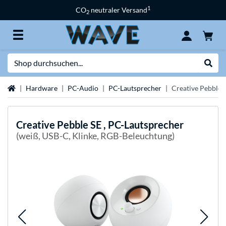
1
CO
neutraler Versand
2
Suche
Suche
Startseite
Hardware
PC-Audio
PC-Lautsprecher
Creative Pebble 
Creative
Pebble SE , PC-Lautsprecher
(weiß, USB-C, Klinke, RGB-Beleuchtung)