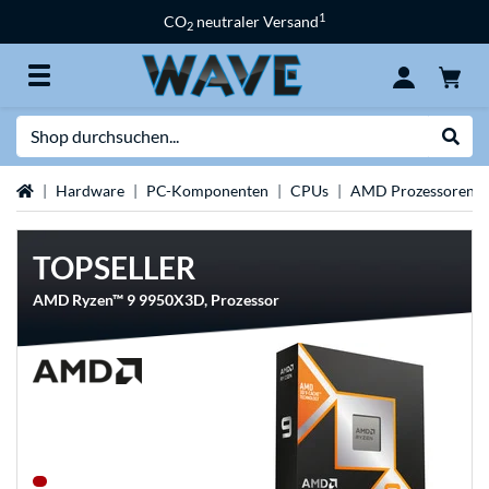
1
CO
neutraler Versand
2
Suche
Suche
Startseite
Hardware
PC-Komponenten
CPUs
AMD Prozessoren
TOPSELLER
AMD Ryzen™ 9 9950X3D, Prozessor