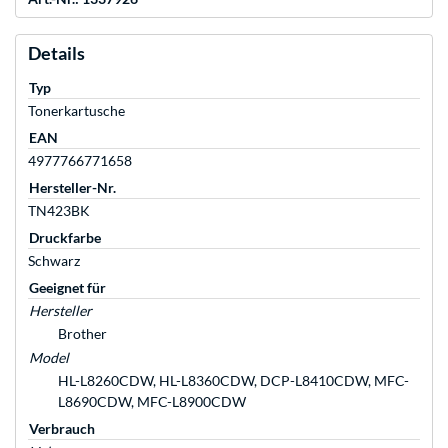
Details
Typ
Tonerkartusche
EAN
4977766771658
Hersteller-Nr.
TN423BK
Druckfarbe
Schwarz
Geeignet für
Hersteller
Brother
Model
HL-L8260CDW, HL-L8360CDW, DCP-L8410CDW, MFC-
L8690CDW, MFC-L8900CDW
Verbrauch