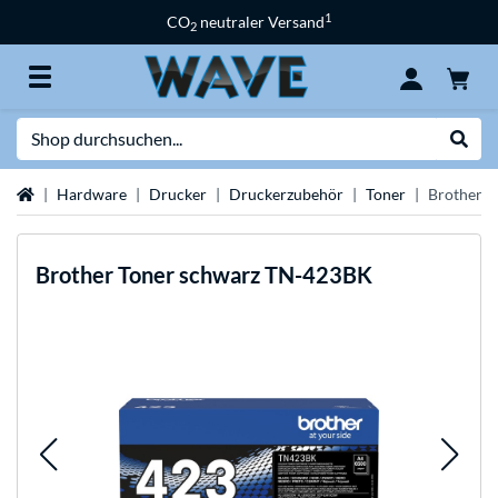
1
CO
neutraler Versand
2
Suche
Suche
Startseite
Hardware
Drucker
Druckerzubehör
Toner
Brother 
Brother
Toner schwarz TN-423BK