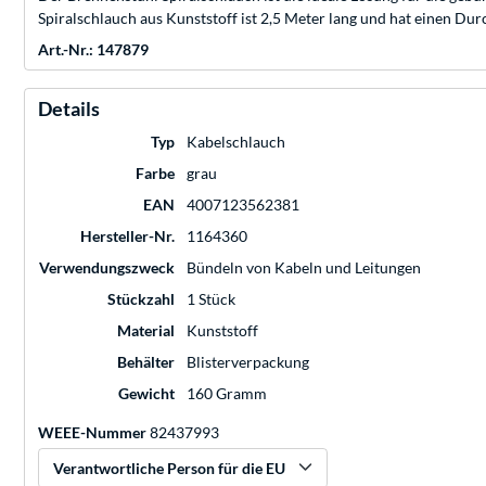
Spiralschlauch aus Kunststoff ist 2,5 Meter lang und hat einen D
Art.-Nr.: 147879
Details
Typ
Kabelschlauch
Farbe
grau
EAN
4007123562381
Hersteller-Nr.
1164360
Verwendungszweck
Bündeln von Kabeln und Leitungen
Stückzahl
1 Stück
Material
Kunststoff
Behälter
Blisterverpackung
Gewicht
160 Gramm
WEEE-Nummer
82437993
Verantwortliche Person für die EU