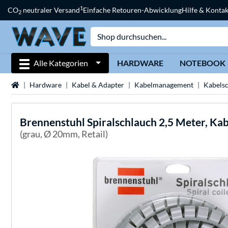
1
CO
neutraler Versand
Einfache Retouren-Abwicklung
Hilfe & Kontak
2
Alle Kategorien
HARDWARE
NOTEBOOK
Startseite
Hardware
Kabel & Adapter
Kabelmanagement
Kabels
Brennenstuhl
Spiralschlauch 2,5 Meter, Ka
(grau, Ø 20mm, Retail)