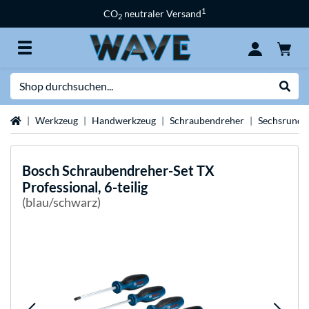
1
CO
neutraler Versand
2
Suche
Suche
Startseite
Werkzeug
Handwerkzeug
Schraubendreher
Sechsrunds
Bosch
Schraubendreher-Set TX
Professional, 6-teilig
(blau/schwarz)